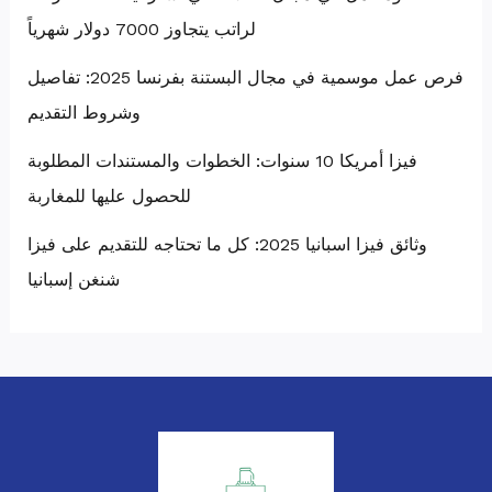
لراتب يتجاوز 7000 دولار شهرياً
فرص عمل موسمية في مجال البستنة بفرنسا 2025: تفاصيل
وشروط التقديم
فيزا أمريكا 10 سنوات: الخطوات والمستندات المطلوبة
للحصول عليها للمغاربة
وثائق فيزا اسبانيا 2025: كل ما تحتاجه للتقديم على فيزا
شنغن إسبانيا