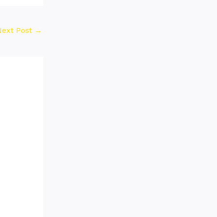
Next Post
→