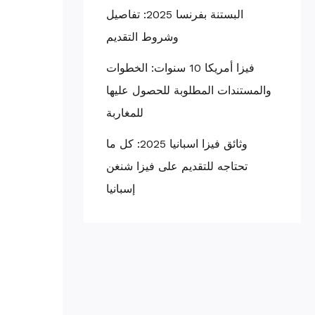
البستنة بفرنسا 2025: تفاصيل
وشروط التقديم
فيزا أمريكا 10 سنوات: الخطوات
والمستندات المطلوبة للحصول عليها
للمغاربة
وثائق فيزا اسبانيا 2025: كل ما
تحتاجه للتقديم على فيزا شنغن
إسبانيا