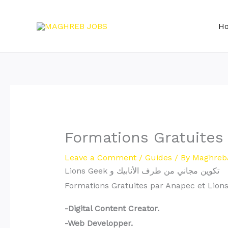
Skip
to
H
content
Formations Gratuites
Leave a Comment
/
Guides
/ By
Maghreb
Lions Geek تكوين مجاني من طرف الأنابيك و
Formations Gratuites par Anapec et Lion
-Digital Content Creator.
-Web Developper.