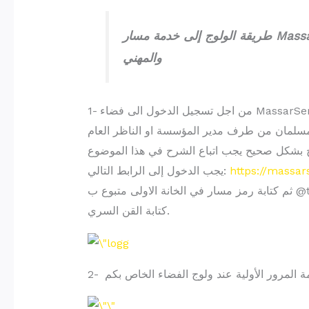
طريقة الولوج إلى خدمة مسار Massar service للاطلاع على النقط وللتوجيه المدرسي
والمهني
1- من اجل تسجيل الدخول الى فضاء MassarService يجب الحصول على رمز مسار والقن السري “بيانات الولوج”
https://massa
يجب الدخول إلى الرابط التالي:
ثم كتابة رمز مسار في الخانة الاولى متبوع ب @taalim.ma مثال : N01234567@taalim.ma, وفي الخانة الثانية
كتابة القن السري.