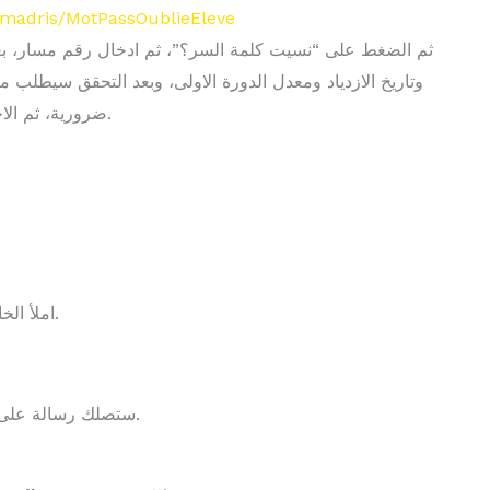
amadris/MotPassOublieEleve
ثم الضغط على “نسيت كلمة السر؟”، ثم ادخال رقم مسار، بع
وتاريخ الازدياد ومعدل الدورة الاولى، وبعد التحقق سيطلب 
ضرورية، ثم الاجابة على المعادلة الرياضية والضغط على “ارسال.
2- املأ الخانات بمعلوماتك الشخصية ثم إضغط على تحقق.
3- ستصلك رسالة على بريدك الاكتروني فيها كلمة المرور الخاصة بك.