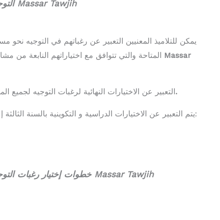
التوجيه الدراسي والمهني عبر مسار توجيه Massar Tawjih
يمكن للتلاميذ المعنيين التعبير عن رغباتهم في التوجيه نحو مس
Massar
المتاحة والتي تتوافق مع اختياراتهم النابعة من مشاريعهم الشخصية، عبر استعمال فضاء توجيه مسار
من 04 ابريل 2022 لغاية 24 ابريل 2022​.
التعبير عن الاختيارات النهائية لرغبات التوجيه لجميع ا
يتم التعبير عن الاختيارات الدراسية و التكوينية بالسنة الثالثة إعدادي في مرحلتين أساسيتين وفق الجدول التالي:
خطوات إختيار رغبات التوجيه الدراسي والمهني عبر مسار توجيه Massar Tawjih