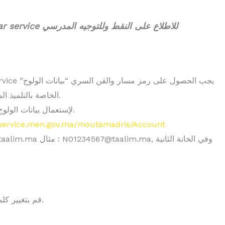
الخاصة بالتلميذ المسلمان من طرف مدير المؤسسة او الناظر العام.
لإستعمال بيانات الولوج بشكل صحيح يجب اتباع الشرح في هذا الموضوع.
rservice.men.gov.ma/moutamadris/Account
2- قم بتغيير كلمة المرور الأولية عند ولوج الفضاء الخاص بكم.