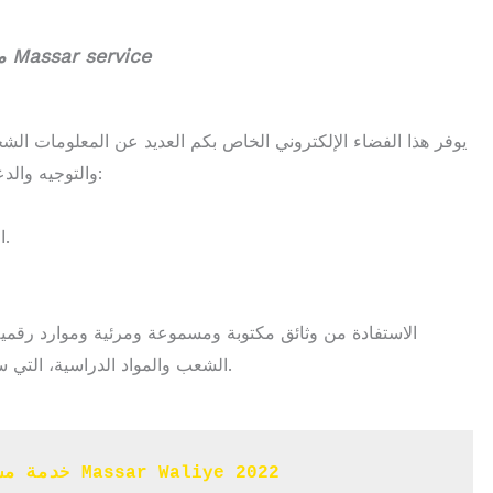
ما هي الخدمات التي يقدمها لكم مسار Massar service
يوفر هذا الفضاء الإلكتروني الخاص بكم العديد عن المعلومات الشخ
والتوجيه والدعم الاجتماعي وكذا العديد عن الخدمات الالكترونية:
-الاطلاع وتتبع نقط المراقبة المستمرة والامتحانات.
الشعب والمواد الدراسية، التي ستساعدكم على تطوير ولقييم تعلماتكم ومعارفكم.
خدمة مسار لاولياء امهات واباء التلاميذ Massar Waliye 2022