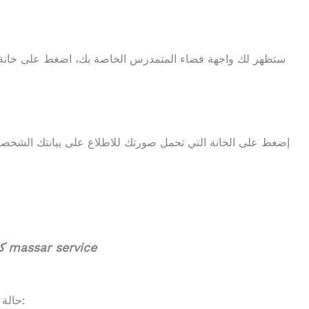
massar service
كيف استرجع كلمة المرور لخدمة مسار
1- حالة ضياع القن السري، يجب الولوج إلى هذا الرابط: