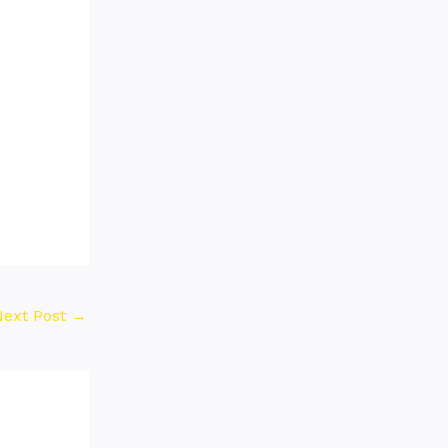
Next Post
→