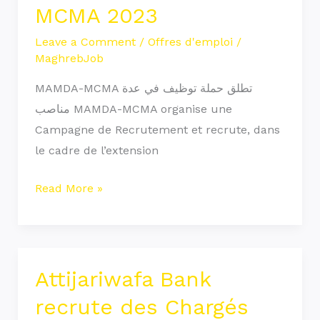
MCMA 2023
Leave a Comment
/
Offres d'emploi
/
MaghrebJob
MAMDA-MCMA تطلق حملة توظيف في عدة
مناصب MAMDA-MCMA organise une
Campagne de Recrutement et recrute, dans
le cadre de l’extension
Read More »
Attijariwafa Bank
Attijariwafa
Bank
recrute des Chargés
recrute