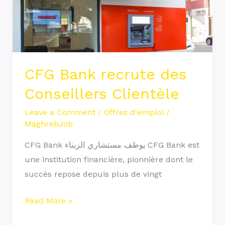
Conseillers
Clientèle
CFG Bank recrute des
Conseillers Clientèle
Leave a Comment
/
Offres d'emploi
/
MaghrebJob
CFG Bank يوظف مستشاري الزبناء CFG Bank est
une institution financière, pionnière dont le
succès repose depuis plus de vingt
Read More »