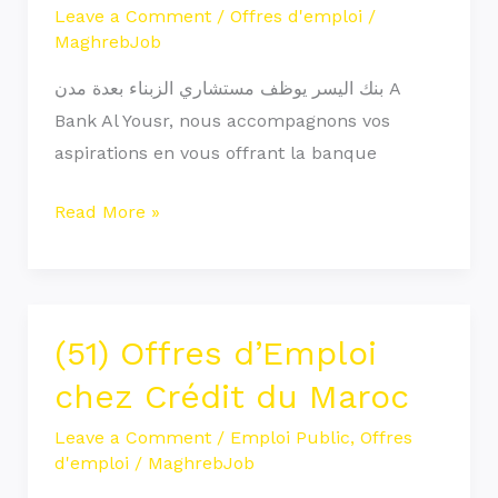
des
Leave a Comment
/
Offres d'emploi
/
MaghrebJob
Conseillers
Clientèle
بنك اليسر يوظف مستشاري الزبناء بعدة مدن A
Bank Al Yousr, nous accompagnons vos
aspirations en vous offrant la banque
Read More »
(51) Offres d’Emploi
(51)
Offres
chez Crédit du Maroc
d’Emploi
Leave a Comment
/
Emploi Public
,
Offres
chez
d'emploi
/
MaghrebJob
Crédit