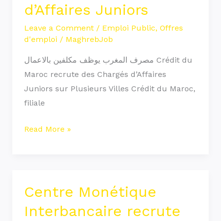
d’Affaires Juniors
recrute
des
Leave a Comment
/
Emploi Public
,
Offres
d'emploi
/
MaghrebJob
Chargés
d’Affaires
مصرف المغرب يوظف مكلفين بالاعمال Crédit du
Juniors
Maroc recrute des Chargés d’Affaires
Juniors sur Plusieurs Villes Crédit du Maroc,
filiale
Read More »
Centre Monétique
Centre
Monétique
Interbancaire recrute
Interbancaire