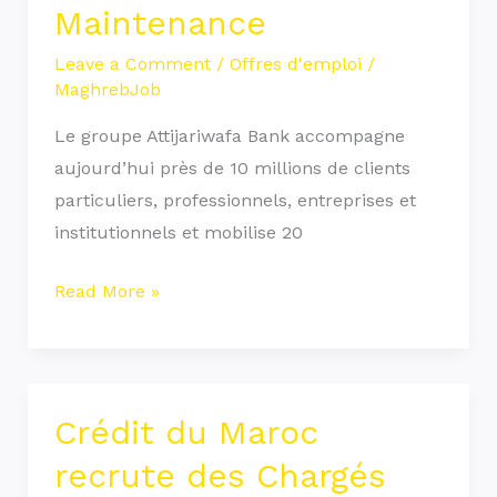
Maintenance
des
Chargés
Leave a Comment
/
Offres d'emploi
/
MaghrebJob
Maintenance
Le groupe Attijariwafa Bank accompagne
aujourd’hui près de 10 millions de clients
particuliers, professionnels, entreprises et
institutionnels et mobilise 20
Read More »
Crédit du Maroc
Crédit
du
recrute des Chargés
Maroc