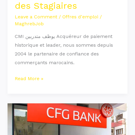
des Stagiaires
recrute
des
Leave a Comment
/
Offres d'emploi
/
MaghrebJob
Stagiaires
CMI يوظف متدربين Acquéreur de paiement
historique et leader, nous sommes depuis
2004 le partenaire de confiance des
commerçants marocains.
Read More »
CFG
Bank
recrute
des