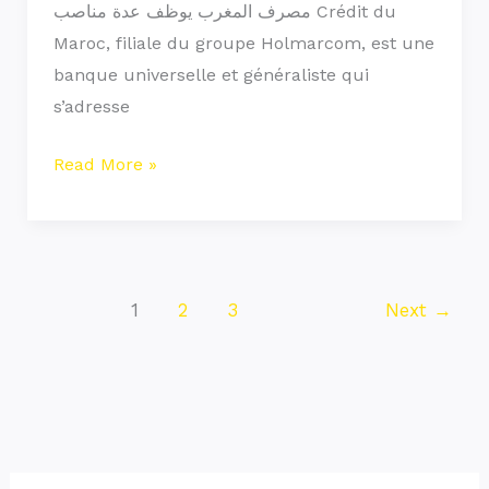
du
مصرف المغرب يوظف عدة مناصب Crédit du
Maroc
Maroc, filiale du groupe Holmarcom, est une
banque universelle et généraliste qui
s’adresse
Read More »
1
2
3
Next
→