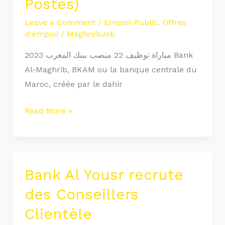
Postes)
Leave a Comment
/
Emploi Public
,
Offres
d'emploi
/
MaghrebJob
مباراة توظيف 22 منصب ببنك المغرب 2023 Bank
Al-Maghrib, BKAM ou la banque centrale du
Maroc, créée par le dahir
Read More »
Bank Al Yousr recrute
Bank
Al
des Conseillers
Yousr
Clientèle
recrute