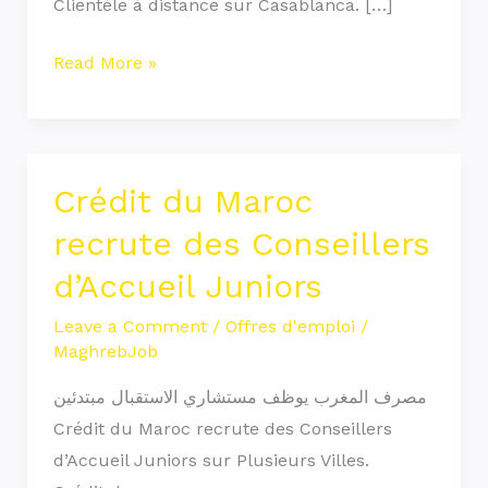
Clientèle à distance sur Casablanca. […]
Read More »
Crédit du Maroc
Crédit
du
recrute des Conseillers
Maroc
d’Accueil Juniors
recrute
des
Leave a Comment
/
Offres d'emploi
/
MaghrebJob
Conseillers
d’Accueil
مصرف المغرب يوظف مستشاري الاستقبال مبتدئين
Juniors
Crédit du Maroc recrute des Conseillers
d’Accueil Juniors sur Plusieurs Villes.