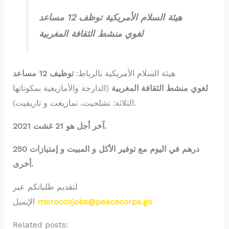
هيئة السلام الأمريكية توظف 12 مساعد
لغوي منشط الثقافة المغربية
هيئة السلام الأمريكية بالرباط:
توظيف 12 مساعد
لغوي
منشط الثقافة المغربية
(الدارجة والأمازيغية بمكوناتها
الثلاثة: تشلحيت، تمازيغت و تاريفيت).
آخر أجل هو 21 غشت 2021.
250 درهم في اليوم مع توفير الأكل و المبيت و إمتيازات
أخرى.
لتقديم طلباتكم عبر
الإيميل
moroccojobs@peacecorps.go
Related posts: