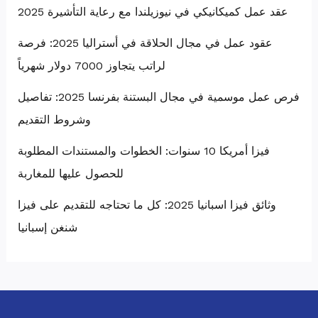
عقد عمل كميكانيكي في نيوزيلندا مع رعاية التأشيرة 2025
عقود عمل في مجال الحلاقة في أستراليا 2025: فرصة
لراتب يتجاوز 7000 دولار شهرياً
فرص عمل موسمية في مجال البستنة بفرنسا 2025: تفاصيل
وشروط التقديم
فيزا أمريكا 10 سنوات: الخطوات والمستندات المطلوبة
للحصول عليها للمغاربة
وثائق فيزا اسبانيا 2025: كل ما تحتاجه للتقديم على فيزا
شنغن إسبانيا