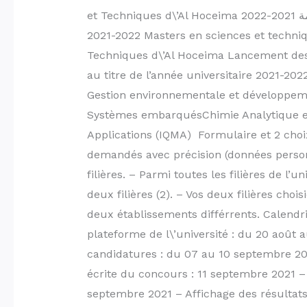
et Techniques d\’Al Hoceima ماستر كلية العلوم والتقنيات بالحسيمة 2021-2022 Master Al Hoceima
2021-2022 Masters en sciences et techni
Techniques d\’Al Hoceima Lancement des i
au titre de l’année universitaire 2021-202
Gestion environnementale et développem
Systèmes embarquésChimie Analytique et 
Applications (IQMA) Formulaire et 2 choix
demandés avec précision (données personn
filières. – Parmi toutes les filières de l’
deux filières (2). – Vos deux filières ch
deux établissements différrents. Calendri
plateforme de l\’université : du 20 août
candidatures : du 07 au 10 septembre 202
écrite du concours : 11 septembre 2021 –
septembre 2021 – Affichage des résultats