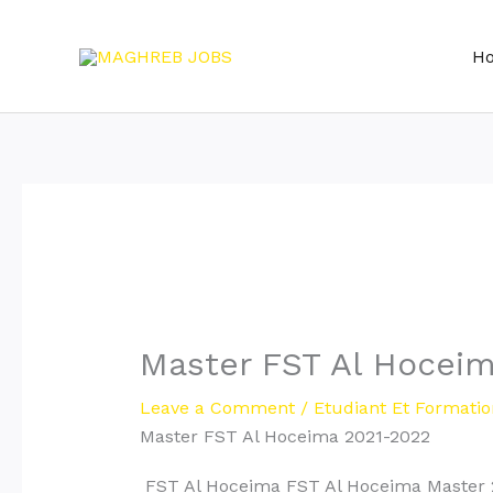
Skip
to
H
content
Master FST Al Hocei
Leave a Comment
/
Etudiant Et Formatio
Master FST Al Hoceima 2021-2022
FST Al Hoceima FST Al Hoceima Master 2