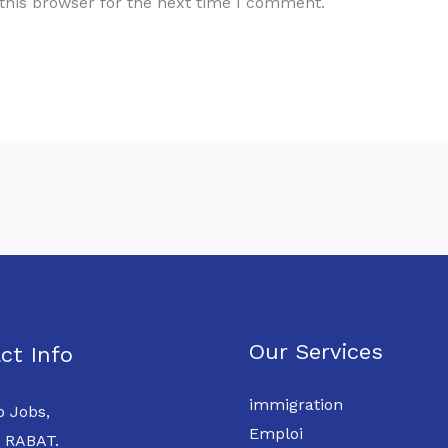
this browser for the next time I comment.
Our Services
ct Info
immigration
 Jobs,
Emploi
 RABAT.