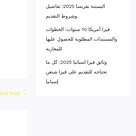
البستنة بفرنسا 2025: تفاصيل
وشروط التقديم
فيزا أمريكا 10 سنوات: الخطوات
والمستندات المطلوبة للحصول عليها
للمغاربة
وثائق فيزا اسبانيا 2025: كل ما
تحتاجه للتقديم على فيزا شنغن
إسبانيا
Next Post
→