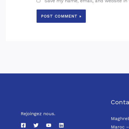
Save my name, email, and website in 
Conta
Rejoingez nous.
Maghreb
Maroc –