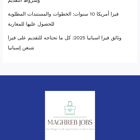
وشروط التقديم
فيزا أمريكا 10 سنوات: الخطوات والمستندات المطلوبة
للحصول عليها للمغاربة
وثائق فيزا اسبانيا 2025: كل ما تحتاجه للتقديم على فيزا
شنغن إسبانيا